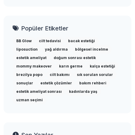
Popüler Etiketler
BB Glow
cilt tedavisi
bacak estetiği
liposuction
yağ aldırma
bölgesel incelme
estetik ameliyat
doğum sonrası estetik
mommy makeover
karın germe
kalça estetiği
brezilya popo
cilt bakımı
sık sorulan sorular
sonuçlar
estetik çözümler
bakım rehberi
estetik ameliyat sonrası
kadınlarda yaş
uzman seçimi