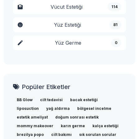
Vücut Estetiği
114
Yüz Estetiği
81
Yüz Germe
0
Popüler Etiketler
BB Glow
cilt tedavisi
bacak estetiği
liposuction
yağ aldırma
bölgesel incelme
estetik ameliyat
doğum sonrası estetik
mommy makeover
karın germe
kalça estetiği
brezilya popo
cilt bakımı
sık sorulan sorular