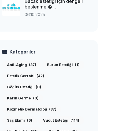
Bacak estetiği için dengeli
beslenme �...
06.10.2025
Kategoriler
Anti-Aging
(37)
Burun Estetiği
(1)
Estetik Cerrahi
(42)
Göğüs Estetiği
(0)
Karın Germe
(0)
Kozmetik Dermatoloji
(37)
Saç Ekimi
(6)
Vücut Estetiği
(114)