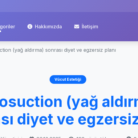
goriler
Hakkımızda
İletişim
ction (yağ aldırma) sonrası diyet ve egzersiz planı
Vücut Estetiği
osuction (yağ aldı
sı diyet ve egzersiz