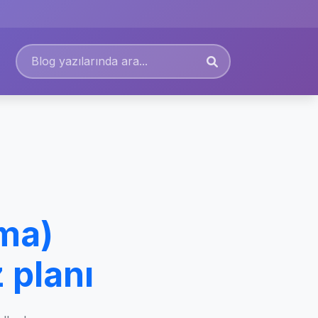
rma)
 planı