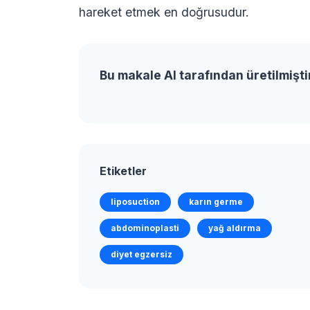
hareket etmek en doğrusudur.
Bu makale AI tarafından üretilmişti
Etiketler
liposuction
karın germe
abdominoplasti
yağ aldırma
diyet egzersiz