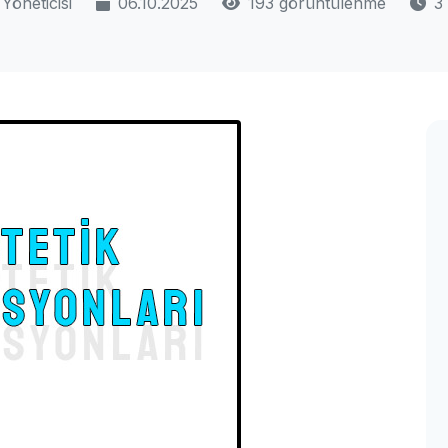
Yöneticisi
06.10.2025
193 görüntülenme
3