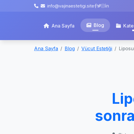
info@vajinaestetigi.site
Blog
Ana Sayfa
Kate
Ana Sayfa
Blog
Vücut Estetiği
Liposu
Lip
sonra