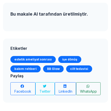
Bu makale AI tarafından üretilmiştir.
Etiketler
estetik ameliyat sonrası
işe dönüş
bakım rehberi
BB Glow
cilt tedavisi
Paylaş
Facebook
Twitter
LinkedIn
WhatsApp