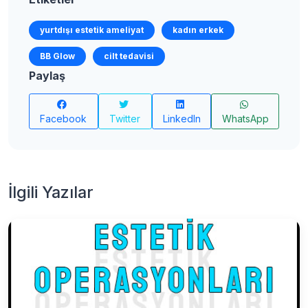
yurtdışı estetik ameliyat
kadın erkek
BB Glow
cilt tedavisi
Paylaş
Facebook
Twitter
LinkedIn
WhatsApp
İlgili Yazılar